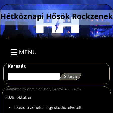
Skip to main content
Hétköznapi Hősök Rockzenek
MENU
Keresés
Search
Search
Submitted by
admin
on
Mon, 04/25/2022 - 07:32
2025. október
Elkezd a zenekar egy stúdiófelvételt