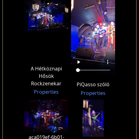
A Hétköznapi
Hősök
Rockzenekar
PiQasso szóló
Properties
Properties
aca019ef-6b01-