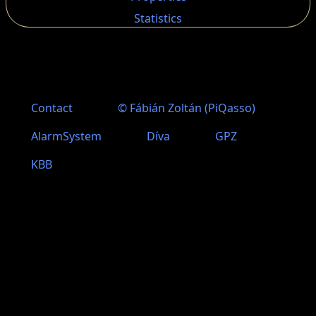
Statistics
Lábléc menü
Contact
© Fábián Zoltán (PiQasso)
AlarmSystem
Díva
GPZ
KBB