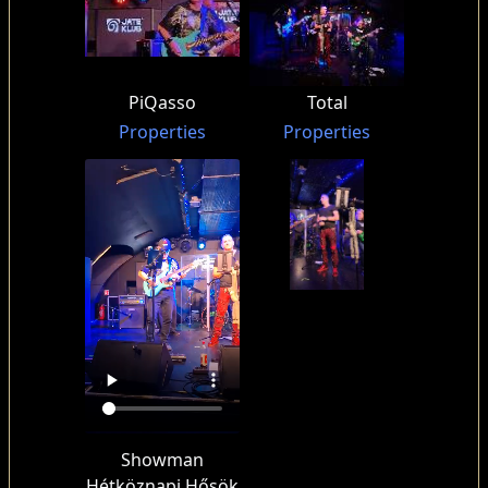
PiQasso
Total
Properties
Properties
Showman
Hétköznapi Hősök