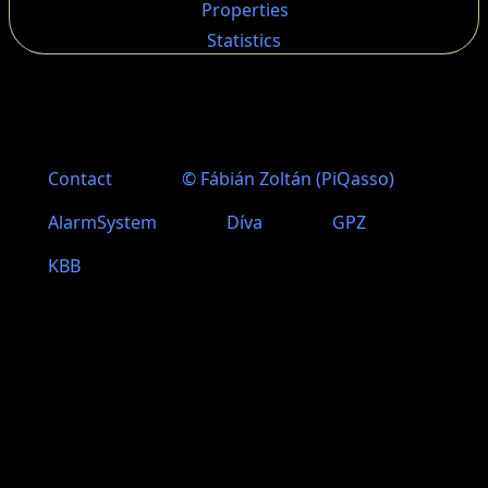
Properties
Statistics
Lábléc menü
Contact
© Fábián Zoltán (PiQasso)
AlarmSystem
Díva
GPZ
KBB